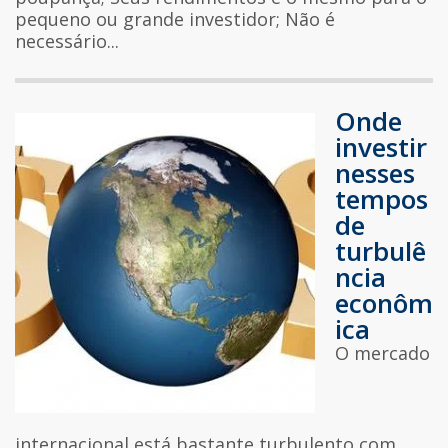
pequeno ou grande investidor; Não é
necessário...
Onde
investir
nesses
tempos
de
turbulê
ncia
econôm
ica
O mercado
internacional está bastante turbulento com