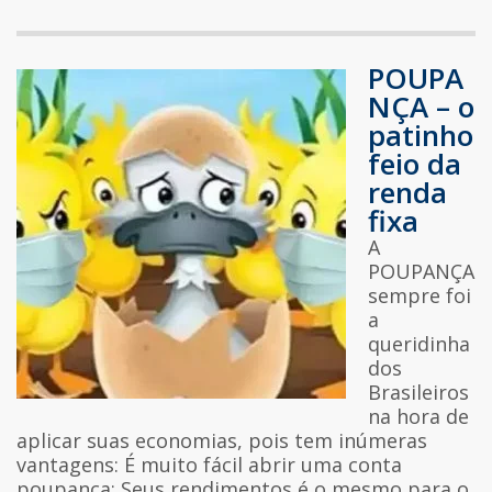
POUPA
NÇA – o
patinho
feio da
renda
fixa
A
POUPANÇA
sempre foi
a
queridinha
dos
Brasileiros
na hora de
aplicar suas economias, pois tem inúmeras
vantagens: É muito fácil abrir uma conta
poupança; Seus rendimentos é o mesmo para o