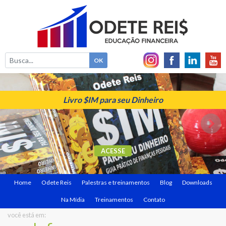
Livro $IM para seu Dinheiro
ACESSE
Home
Odete Reis
Palestras e treinamentos
Blog
Downloads
Na Mídia
Treinamentos
Contato
você está em: