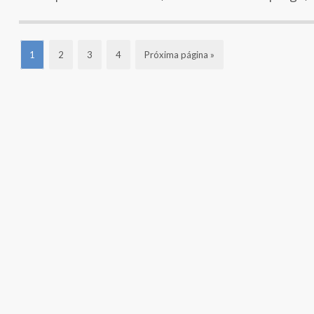
1
2
3
4
Próxima página »