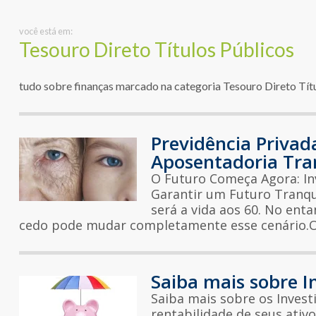
você está em:
Tesouro Direto Títulos Públicos
tudo sobre finanças marcado na categoria Tesouro Direto Tít
Previdência Priva
Aposentadoria Tra
O Futuro Começa Agora: Inv
Garantir um Futuro Tranqui
será a vida aos 60. No ent
cedo pode mudar completamente esse cenário.O
Saiba mais sobre 
Saiba mais sobre os Inves
rentabilidade de seus ativ