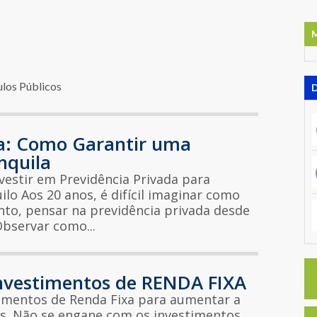
ulos Públicos
da: Como Garantir uma
nquila
estir em Previdência Privada para
lo Aos 20 anos, é difícil imaginar como
anto, pensar na previdência privada desde
bservar como...
Investimentos de RENDA FIXA
timentos de Renda Fixa para aumentar a
os. Não se engane com os investimentos