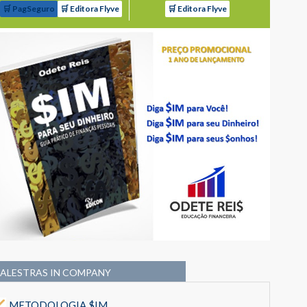
🛒 PagSeguro
🛒 Editora Flyve
🛒 Editora Flyve
PALESTRAS IN COMPANY
METODOLOGIA $IM