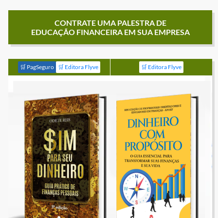
CONTRATE UMA PALESTRA DE
EDUCAÇÃO FINANCEIRA EM SUA EMPRESA
🛒 PagSeguro
🛒 Editora Flyve
🛒 Editora Flyve