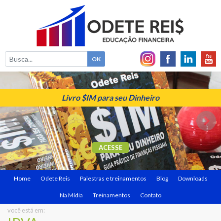
Livro $IM para seu Dinheiro
ACESSE
Home
Odete Reis
Palestras e treinamentos
Blog
Downloads
Na Mídia
Treinamentos
Contato
você está em: