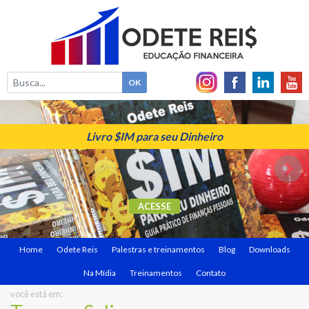
Livro $IM para seu Dinheiro
ACESSE
Home
Odete Reis
Palestras e treinamentos
Blog
Downloads
Na Mídia
Treinamentos
Contato
você está em: