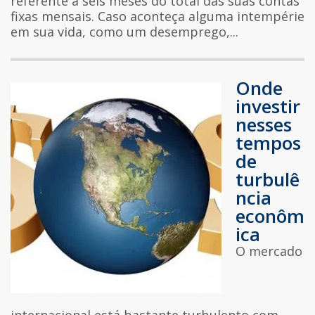
referente a seis meses do total das suas contas
fixas mensais. Caso aconteça alguma intempérie
em sua vida, como um desemprego,...
Onde
investir
nesses
tempos
de
turbulê
ncia
econôm
ica
O mercado