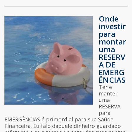
Onde
investir
para
montar
uma
RESERV
A DE
EMERG
ÊNCIAS
Ter e
manter
uma
RESERVA
para
EMERGÊNCIAS é primordial para sua Saúde
Financeira. Eu falo daquele dinheiro guardado