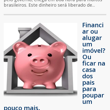
brasileiros. Este dinheiro será liberado de...
Financi
ar ou
alugar
um
imóvel?
Ou
ficar na
casa
dos
pais
para
poupar
um
pouco mais.