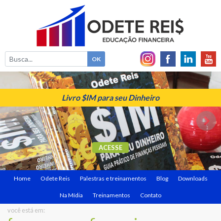
Livro $IM para seu Dinheiro
ACESSE
Home
Odete Reis
Palestras e treinamentos
Blog
Downloads
Na Mídia
Treinamentos
Contato
você está em: