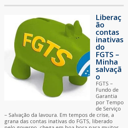
Liberaç
ão
contas
inativas
do
FGTS –
Minha
salvaçã
o
FGTS –
Fundo de
Garantia
por Tempo
de Serviço
– Salvação da lavoura. Em tempos de crise, a
grana das contas inativas do FGTS, liberado
pelo governo, chega em boa hora para muitos