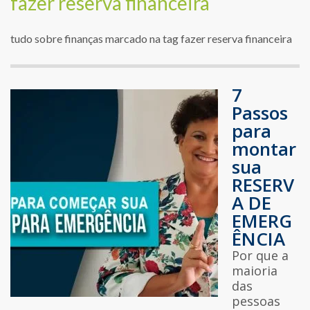
fazer reserva financeira
tudo sobre finanças marcado na tag fazer reserva financeira
7
Passos
para
montar
sua
RESERV
A DE
EMERG
ÊNCIA
Por que a
maioria
das
pessoas