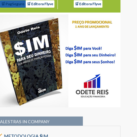
🛒 PagSeguro
🛒 Editora Flyve
🛒 Editora Flyve
PALESTRAS IN COMPANY
METODOLOGIA $IM