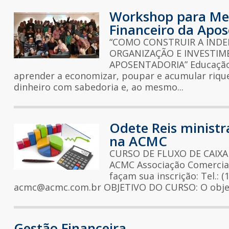
Workshop para Met
Financeiro da Apo
“COMO CONSTRUIR A INDE
ORGANIZAÇÃO E INVESTI
APOSENTADORIA” Educação 
aprender a economizar, poupar e acumular riquez
dinheiro com sabedoria e, ao mesmo...
Odete Reis ministr
na ACMC
CURSO DE FLUXO DE CAIXA D
ACMC Associação Comercia
façam sua inscrição: Tel.: 
acmc@acmc.com.br OBJETIVO DO CURSO: O objeti
Gestão Financeira