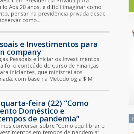
estir em Previdência Privada para
lo Aos 20 anos, é difícil imaginar como
anto, pensar na previdência privada desde
bservar como...
soais e Investimentos para
e in company
as Pessoais e iniciar os Investimentos
a foi o conteúdo do Curso de Finanças
ra iniciantes, que ministrei aos
nadá, com base na Metodologia $IM.
– quarta-feira (22) “Como
mento Doméstico e
 tempos de pandemia”
vamos conversar sobre “Como equilibrar o
vestimentos em tempos de pandemia”.