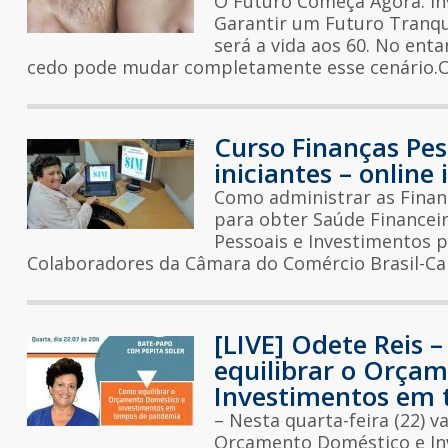
O Futuro Começa Agora: Inv
Garantir um Futuro Tranqui
será a vida aos 60. No ent
cedo pode mudar completamente esse cenário.O
Curso Finanças Pes
iniciantes – onlin
Como administrar as Finanç
para obter Saúde Financeir
Pessoais e Investimentos pa
Colaboradores da Câmara do Comércio Brasil-Ca
[LIVE] Odete Reis 
equilibrar o Orça
Investimentos em
– Nesta quarta-feira (22) 
Orçamento Doméstico e In