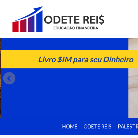
Livro $IM para seu Dinheiro
HOME
ODETE REIS
PALEST