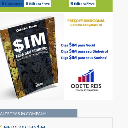
🛒 PagSeguro
🛒 Editora Flyve
🛒 Editora Flyve
PALESTRAS IN COMPANY
METODOLOGIA $IM