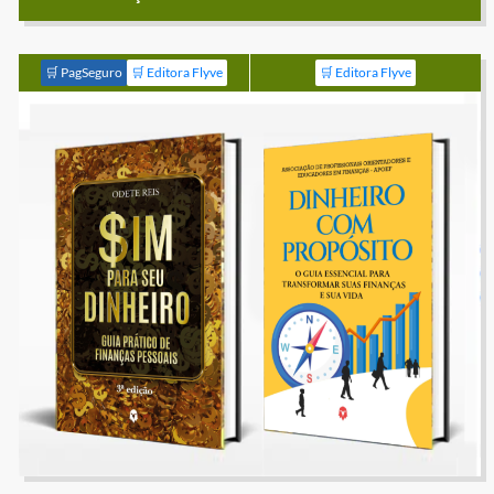
🛒 PagSeguro
🛒 Editora Flyve
🛒 Editora Flyve