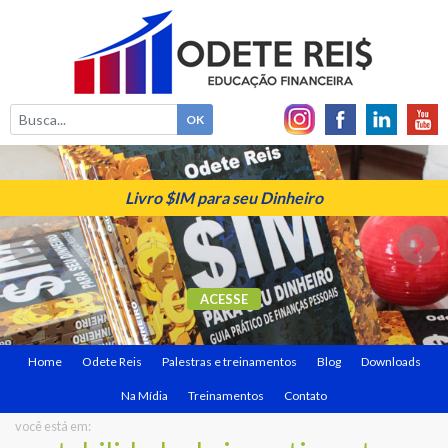
Livro $IM para seu Dinheiro
ACESSE
Home
Odete Reis
Palestras e treinamentos
Blog
Downloads
Na Mídia
Treinamentos
Contato
você está em: