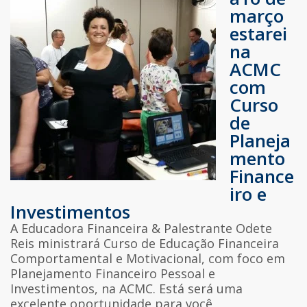
março
estarei
na
ACMC
com
Curso
de
Planeja
mento
Finance
iro e
Investimentos
A Educadora Financeira & Palestrante Odete
Reis ministrará Curso de Educação Financeira
Comportamental e Motivacional, com foco em
Planejamento Financeiro Pessoal e
Investimentos, na ACMC. Está será uma
excelente oportunidade para você,