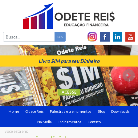
Livro $IM para seu Dinheiro
ACESSE
Home
Odete Reis
Palestras e treinamentos
Blog
Downloads
Na Mídia
Treinamentos
Contato
você está em: