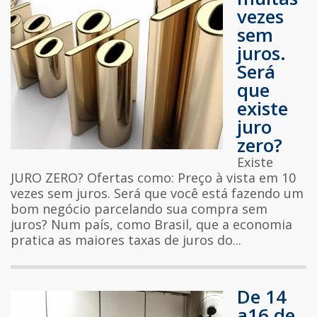
vezes
sem
juros.
Será
que
existe
juro
zero?
Existe
JURO ZERO? Ofertas como: Preço à vista em 10
vezes sem juros. Será que você está fazendo um
bom negócio parcelando sua compra sem
juros? Num país, como Brasil, que a economia
pratica as maiores taxas de juros do...
De 14
a16 de