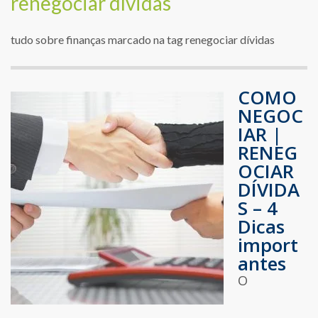
renegociar dívidas
tudo sobre finanças marcado na tag renegociar dívidas
COMO
NEGOC
IAR |
RENEG
OCIAR
DÍVIDA
S – 4
Dicas
import
antes
O