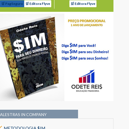
🛒 PagSeguro
🛒 Editora Flyve
🛒 Editora Flyve
PALESTRAS IN COMPANY
METODOLOGIA $IM