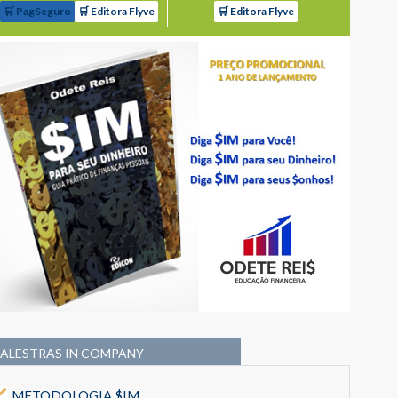
🛒 PagSeguro
🛒 Editora Flyve
🛒 Editora Flyve
PALESTRAS IN COMPANY
METODOLOGIA $IM