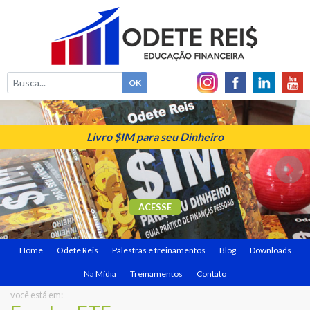
Livro $IM para seu Dinheiro
ACESSE
Home
Odete Reis
Palestras e treinamentos
Blog
Downloads
Na Mídia
Treinamentos
Contato
você está em: