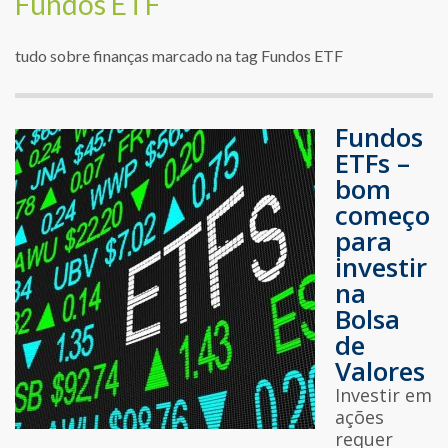
Fundos ETF
tudo sobre finanças marcado na tag Fundos ETF
Fundos
ETFs –
bom
começo
para
investir
na
Bolsa
de
Valores
Investir em
ações
requer