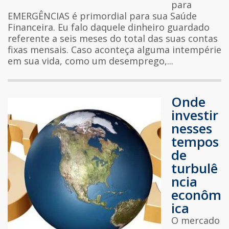
para
EMERGÊNCIAS é primordial para sua Saúde
Financeira. Eu falo daquele dinheiro guardado
referente a seis meses do total das suas contas
fixas mensais. Caso aconteça alguma intempérie
em sua vida, como um desemprego,...
Onde
investir
nesses
tempos
de
turbulê
ncia
econôm
ica
O mercado