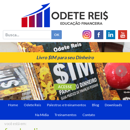
Livro $IM para seu Dinheiro
ACESSE
Home
Odete Reis
Palestras e treinamentos
Blog
Downloads
Na Mídia
Treinamentos
Contato
você está em: