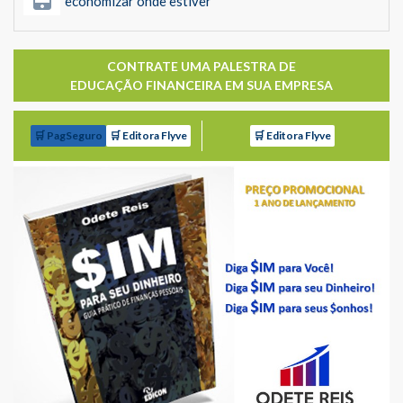
economizar onde estiver
CONTRATE UMA PALESTRA DE
EDUCAÇÃO FINANCEIRA EM SUA EMPRESA
🛒 PagSeguro
🛒 Editora Flyve
🛒 Editora Flyve