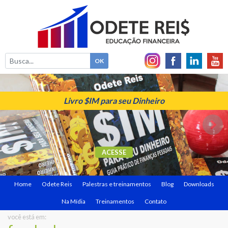
Livro $IM para seu Dinheiro
ACESSE
Home
Odete Reis
Palestras e treinamentos
Blog
Downloads
Na Mídia
Treinamentos
Contato
você está em: