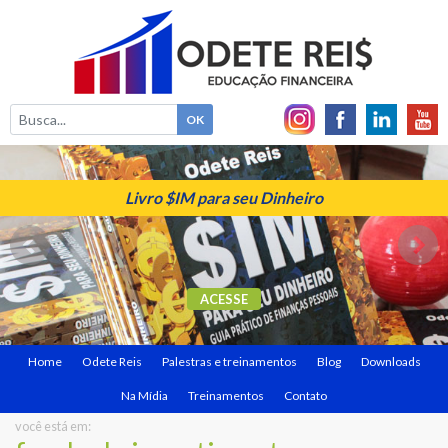
Livro $IM para seu Dinheiro
ACESSE
Home
Odete Reis
Palestras e treinamentos
Blog
Downloads
Na Mídia
Treinamentos
Contato
você está em: