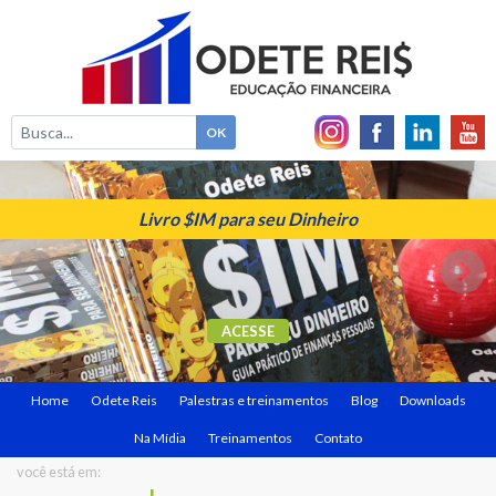
Livro $IM para seu Dinheiro
ACESSE
Home
Odete Reis
Palestras e treinamentos
Blog
Downloads
Na Mídia
Treinamentos
Contato
você está em: