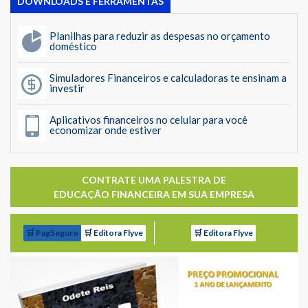
DOWNLOADS E FERRAMENTAS
Planilhas para reduzir as despesas no orçamento
doméstico
Simuladores Financeiros e calculadoras te ensinam a
investir
Aplicativos financeiros no celular para você
economizar onde estiver
CONTRATE UMA PALESTRA DE
EDUCAÇÃO FINANCEIRA EM SUA EMPRESA
🛒 PagSeguro
🛒 Editora Flyve
🛒 Editora Flyve