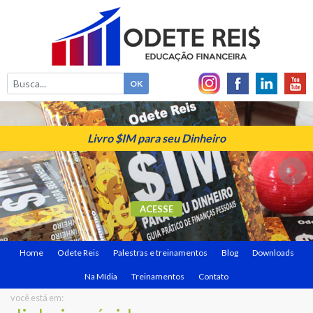
Livro $IM para seu Dinheiro
ACESSE
Home
Odete Reis
Palestras e treinamentos
Blog
Downloads
Na Mídia
Treinamentos
Contato
você está em: