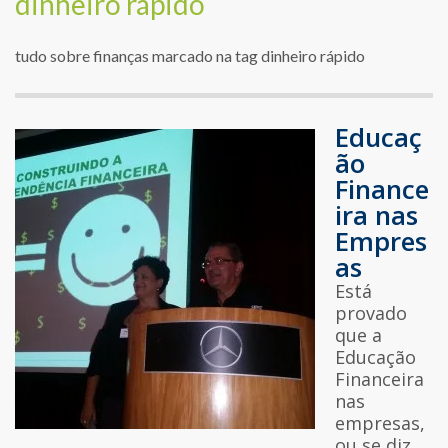
dinheiro rápido
tudo sobre finanças marcado na tag dinheiro rápido
Educaç
ão
Finance
ira nas
Empres
as
Está
provado
que a
Educação
Financeira
nas
empresas,
ou se diz