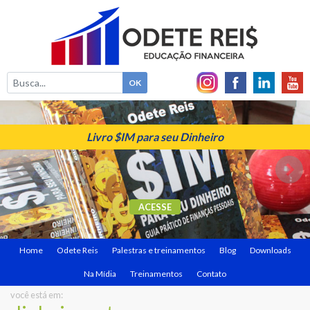
Livro $IM para seu Dinheiro
ACESSE
Home
Odete Reis
Palestras e treinamentos
Blog
Downloads
Na Mídia
Treinamentos
Contato
você está em: