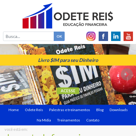
Livro $IM para seu Dinheiro
ACESSE
Home
Odete Reis
Palestras e treinamentos
Blog
Downloads
Na Mídia
Treinamentos
Contato
você está em: