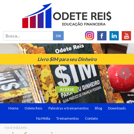
Livro $IM para seu Dinheiro
ACESSE
Home
Odete Reis
Palestras e treinamentos
Blog
Downloads
Na Mídia
Treinamentos
Contato
você está em: