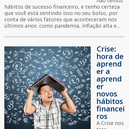
não temos
hábitos de sucesso financeiro, e tenho certeza
que você está sentindo isso no seu bolso, por
conta de vários fatores que aconteceram nos
últimos anos: como pandemia, inflação alta e...
Crise:
hora de
aprend
er a
aprend
er
novos
hábitos
financei
ros
A Crise nos