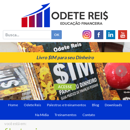
Livro $IM para seu Dinheiro
ACESSE
Home
Odete Reis
Palestras e treinamentos
Blog
Downloads
Na Mídia
Treinamentos
Contato
você está em: