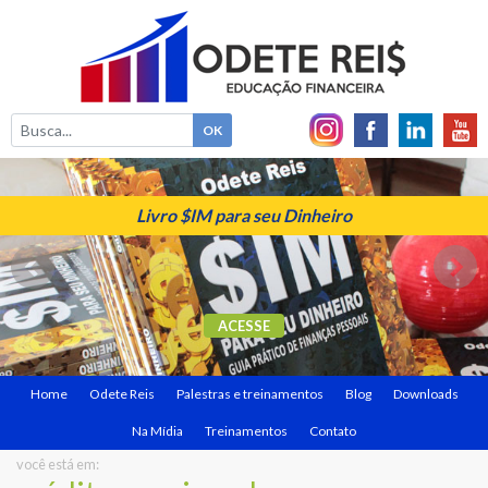
Livro $IM para seu Dinheiro
ACESSE
Home
Odete Reis
Palestras e treinamentos
Blog
Downloads
Na Mídia
Treinamentos
Contato
você está em: