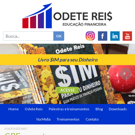
Livro $IM para seu Dinheiro
ACESSE
Home
Odete Reis
Palestras e treinamentos
Blog
Downloads
Na Mídia
Treinamentos
Contato
você está em: