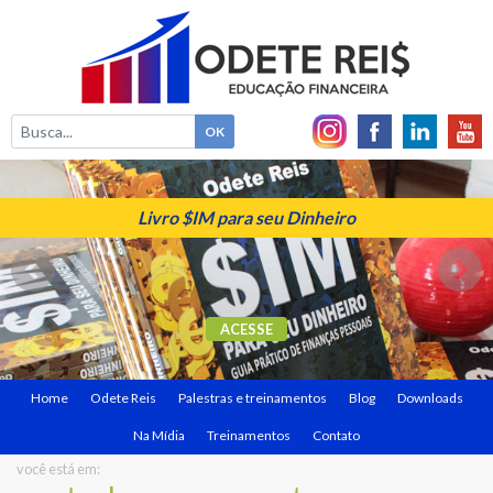
Livro $IM para seu Dinheiro
ACESSE
Home
Odete Reis
Palestras e treinamentos
Blog
Downloads
Na Mídia
Treinamentos
Contato
você está em: