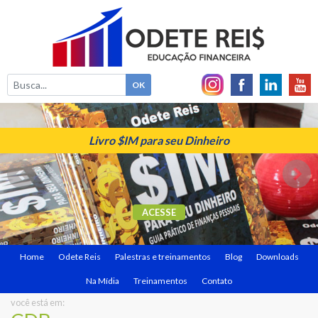
Livro $IM para seu Dinheiro
ACESSE
Home
Odete Reis
Palestras e treinamentos
Blog
Downloads
Na Mídia
Treinamentos
Contato
você está em: