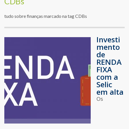
CDBs
tudo sobre finanças marcado na tag CDBs
Investi
mento
de
RENDA
FIXA
com a
Selic
em alta
Os