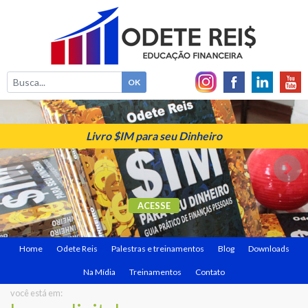
Livro $IM para seu Dinheiro
ACESSE
Home
Odete Reis
Palestras e treinamentos
Blog
Downloads
Na Mídia
Treinamentos
Contato
você está em: