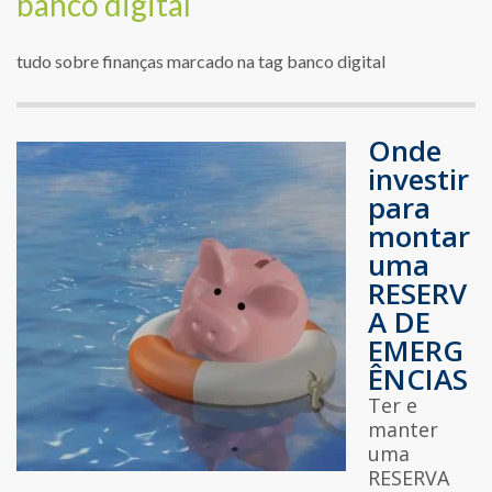
banco digital
tudo sobre finanças marcado na tag banco digital
Onde
investir
para
montar
uma
RESERV
A DE
EMERG
ÊNCIAS
Ter e
manter
uma
RESERVA