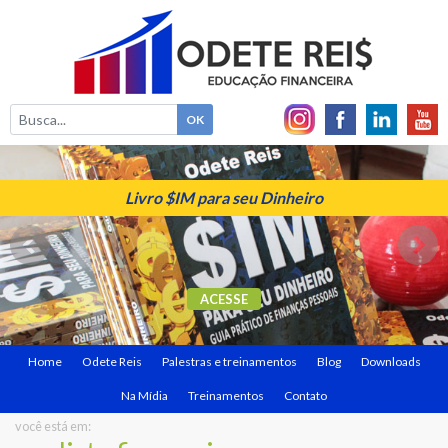
Livro $IM para seu Dinheiro
ACESSE
Home
Odete Reis
Palestras e treinamentos
Blog
Downloads
Na Mídia
Treinamentos
Contato
você está em: