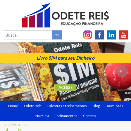
Livro $IM para seu Dinheiro
ACESSE
Home
Odete Reis
Palestras e treinamentos
Blog
Downloads
Na Mídia
Treinamentos
Contato
você está em: