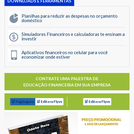
DOWNLOADS E FERRAMENTAS
Planilhas para reduzir as despesas no orçamento
doméstico
Simuladores Financeiros e calculadoras te ensinam a
investir
Aplicativos financeiros no celular para você
economizar onde estiver
CONTRATE UMA PALESTRA DE
EDUCAÇÃO FINANCEIRA EM SUA EMPRESA
🛒 PagSeguro
🛒 Editora Flyve
🛒 Editora Flyve