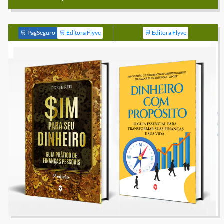
🛒 PagSeguro
🛒 Editora Flyve
🛒 Editora Flyve