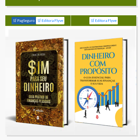
🛒 PagSeguro
🛒 Editora Flyve
🛒 Editora Flyve