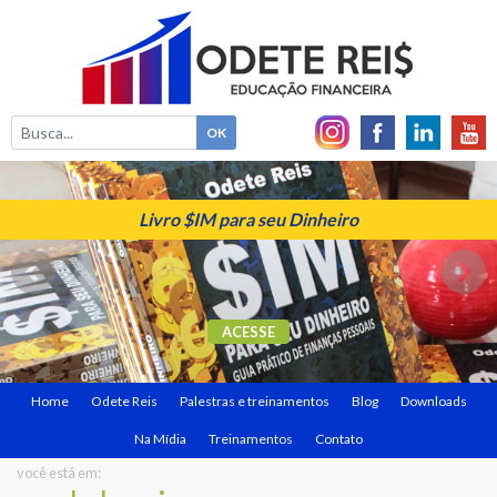
Livro $IM para seu Dinheiro
ACESSE
Home
Odete Reis
Palestras e treinamentos
Blog
Downloads
Na Mídia
Treinamentos
Contato
você está em: