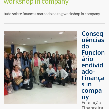
workshop in company
tudo sobre finanças marcado na tag workshop in company
Conseq
uências
do
Funcion
ário
endivid
ado-
Finança
s in
compa
ny
Educação
Financeira