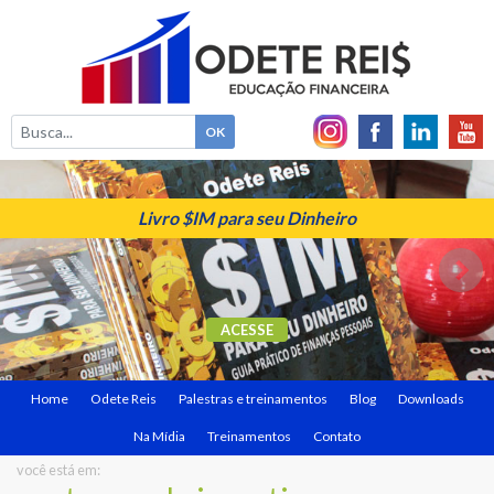
Livro $IM para seu Dinheiro
ACESSE
Home
Odete Reis
Palestras e treinamentos
Blog
Downloads
Na Mídia
Treinamentos
Contato
você está em: