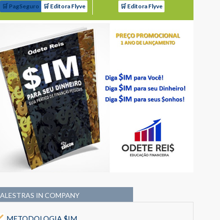
🛒 PagSeguro
🛒 Editora Flyve
🛒 Editora Flyve
PALESTRAS IN COMPANY
METODOLOGIA $IM