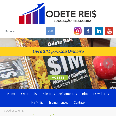
Livro $IM para seu Dinheiro
ACESSE
Home
Odete Reis
Palestras e treinamentos
Blog
Downloads
Na Mídia
Treinamentos
Contato
você está em: