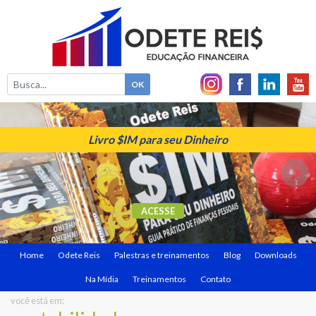
Livro $IM para seu Dinheiro
ACESSE
Home
Odete Reis
Palestras e treinamentos
Blog
Downloads
Na Mídia
Treinamentos
Contato
você está em: