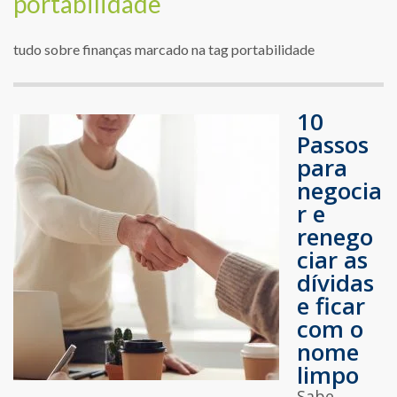
portabilidade
tudo sobre finanças marcado na tag portabilidade
10
Passos
para
negocia
r e
renego
ciar as
dívidas
e ficar
com o
nome
limpo
Sabe