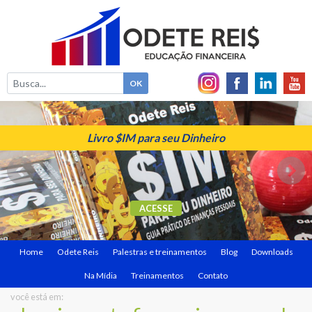
Livro $IM para seu Dinheiro
ACESSE
Home
Odete Reis
Palestras e treinamentos
Blog
Downloads
Na Mídia
Treinamentos
Contato
você está em: