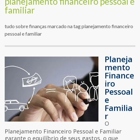
planejamento financeiro pessoal e
familiar
tudo sobre finanças marcado na tag planejamento financeiro
pessoal e familiar
Planeja
mento
Finance
iro
Pessoal
e
Familia
r
O
Planejamento Financeiro Pessoal e Familiar
garante o equilíbrio de seus gastos, o que