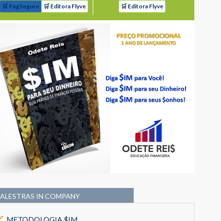
🛒 PagSeguro
🛒 Editora Flyve
🛒 Editora Flyve
PALESTRAS IN COMPANY
METODOLOGIA $IM