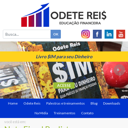
Livro $IM para seu Dinheiro
ACESSE
Home
Odete Reis
Palestras e treinamentos
Blog
Downloads
Na Mídia
Treinamentos
Contato
você está em: