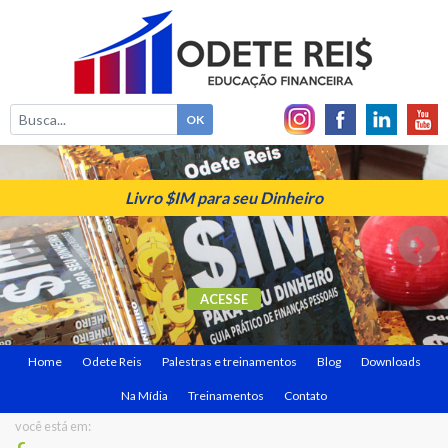
Livro $IM para seu Dinheiro
ACESSE
Home
Odete Reis
Palestras e treinamentos
Blog
Downloads
Na Mídia
Treinamentos
Contato
você está em: