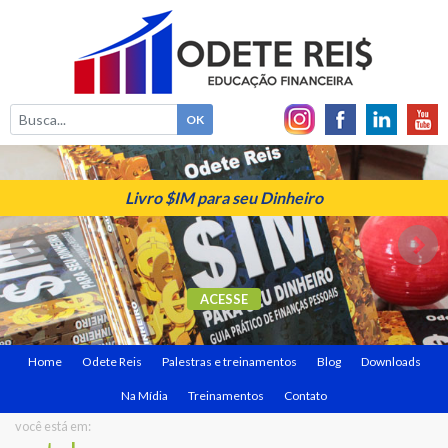
Livro $IM para seu Dinheiro
ACESSE
Home
Odete Reis
Palestras e treinamentos
Blog
Downloads
Na Mídia
Treinamentos
Contato
você está em: