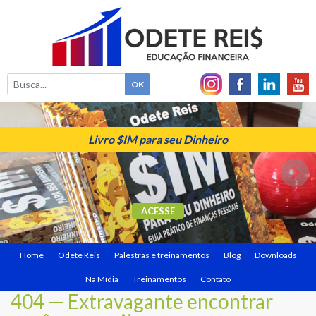
Livro $IM para seu Dinheiro
ACESSE
Home
Odete Reis
Palestras e treinamentos
Blog
Downloads
Na Mídia
Treinamentos
Contato
404 — Extravagante encontrar