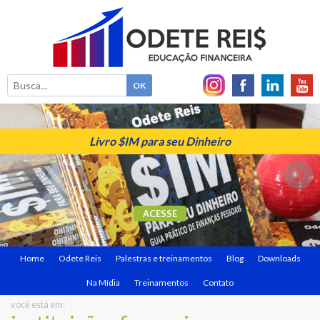
Livro $IM para seu Dinheiro
ACESSE
Home
Odete Reis
Palestras e treinamentos
Blog
Downloads
Na Mídia
Treinamentos
Contato
você está em: