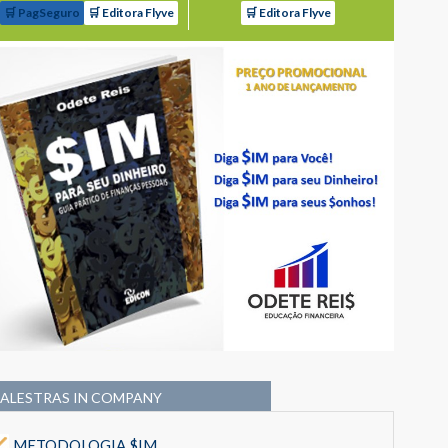
🛒 PagSeguro
🛒 Editora Flyve
🛒 Editora Flyve
PALESTRAS IN COMPANY
METODOLOGIA $IM