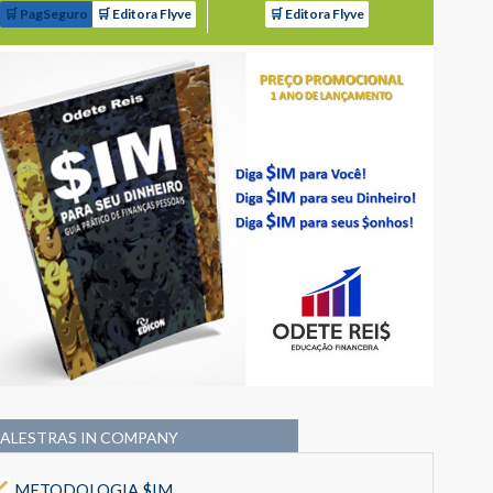
🛒 PagSeguro
🛒 Editora Flyve
🛒 Editora Flyve
PALESTRAS IN COMPANY
METODOLOGIA $IM