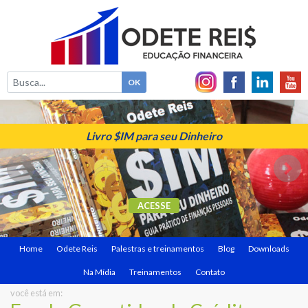
Livro $IM para seu Dinheiro
ACESSE
Home
Odete Reis
Palestras e treinamentos
Blog
Downloads
Na Mídia
Treinamentos
Contato
você está em: