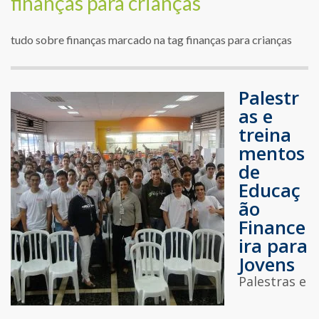
finanças para crianças
tudo sobre finanças marcado na tag finanças para crianças
Palestr
as e
treina
mentos
de
Educaç
ão
Finance
ira para
Jovens
Palestras e