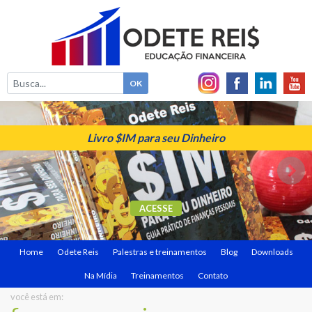
Livro $IM para seu Dinheiro
ACESSE
Home
Odete Reis
Palestras e treinamentos
Blog
Downloads
Na Mídia
Treinamentos
Contato
você está em: