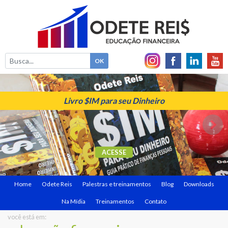
Livro $IM para seu Dinheiro
ACESSE
Home
Odete Reis
Palestras e treinamentos
Blog
Downloads
Na Mídia
Treinamentos
Contato
você está em: