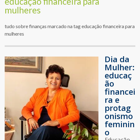
educação financeira para
mulheres
tudo sobre finanças marcado na tag educação financeira para
mulheres
Dia da
Mulher:
educaç
ão
financei
ra e
protag
onismo
feminin
o
Educação