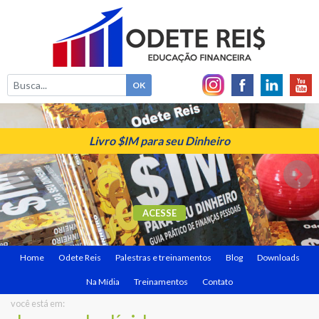
Livro $IM para seu Dinheiro
ACESSE
Home
Odete Reis
Palestras e treinamentos
Blog
Downloads
Na Mídia
Treinamentos
Contato
você está em: